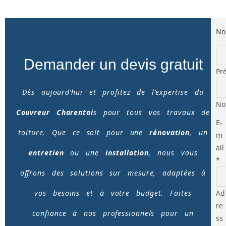
N
Demander un devis gratuit
Pr
Dès aujourd’hui et profitez de l’expertise du
N
Couvreur Charentai
s pour tous vos travaux de
E-
toiture. Que ce soit pour une
rénovation
, un
m
ail
entretien
ou une
installation
, nous vous
*
offrons des solutions sur mesure, adaptées à
Ad
vos besoins et à votre budget. Faites
re
confiance à nos professionnels pour un
ss