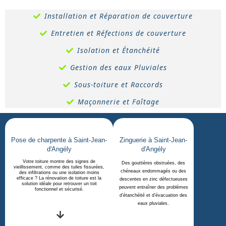
Installation et Réparation de couverture
Entretien et Réfections de couverture
Isolation et Étanchéité
Gestion des eaux Pluviales
Sous-toiture et Raccords
Maçonnerie et Faîtage
Pose de charpente à Saint-Jean-
Zinguerie à Saint-Jean-
d'Angély
d'Angély
Votre toiture montre des signes de
Des gouttières obstruées, des
vieillissement, comme des tuiles fissurées,
chéneaux endommagés ou des
des infiltrations ou une isolation moins
efficace ? La rénovation de toiture est la
descentes en zinc défectueuses
solution idéale pour retrouver un toit
peuvent entraîner des problèmes
fonctionnel et sécurisé.
d’étanchéité et d’évacuation des
eaux pluviales.