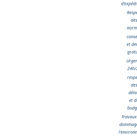
d'expédi
Resp
de
norm
conse
et de
gratu
Urge
24h/
respe
de
déla
et d
budg
Travaux
dommage
l'enviro