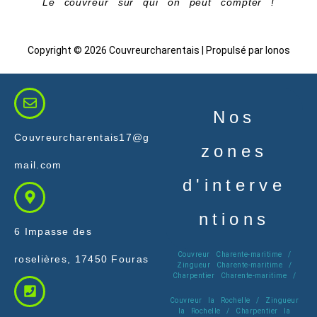
Le couvreur sur qui on peut compter !
Copyright © 2026 Couvreurcharentais | Propulsé par Ionos
Nos
Couvreurcharentais17@g
zones
mail.com
d'interve
ntions
6 Impasse des
Couvreur Charente-maritime /
roselières, 17450 Fouras
Zingueur Charente-maritime /
Charpentier Charente-maritime /
Couvreur la Rochelle / Zingueur
la Rochelle / Charpentier la