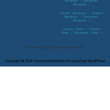
Montendre / Charpentier
Montendre /
Couvreur Montguyon / Zingueur
Montguyon / Charpentier
Montguyon /
Couvreur Clérac / Zingueur
Clérac / Charpentier Clérac /
Mentions Légale
Conditions générales
Copyright © 2026 Couvreurcharentais | Propulsé par WordPress