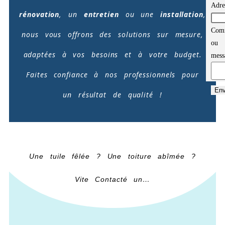
Adre
rénovation
, un
entretien
ou une
installation
,
Comm
Comm
nous vous offrons des solutions sur mesure,
mess
ou
adaptées à vos besoins et à votre budget.
ou
mess
Faites confiance à nos professionnels pour
Env
un résultat de qualité !
Une tuile fêlée ? Une toiture abîmée ?
Vite Contacté un…