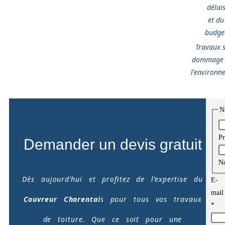
délai
et du
budge
Travaux 
dommage 
l'environn
N
P
Demander un devis gratuit
N
Dès aujourd’hui et profitez de l’expertise du
E-
mail
Couvreur Charentai
s pour tous vos travaux
*
de toiture. Que ce soit pour une