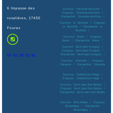
6 Impasse des
Couvreur Charente-maritime /
Zingueur Charente-maritime /
Charpentier Charente-maritime /
roselières, 17450
Couvreur la Rochelle / Zingueur
la Rochelle / Charpentier la
Fouras
Rochelle /
Couvreur Royan / Zingueur
Royan / Charpentier Royan /
Couvreur Saint-jean-D’angyly /
Zingueur Saint-jean-D’angyly /
Charpentier Saint-jean-D’angyly /
07 62 28 22 91
Couvreur Charente / Zingueur
Charente / Charpentier Charente
/
Couvreur Châtelaillon-Plage /
Zingueur Châtelaillon-Plage /
Couvreur Saint-Jean-Des-Sables /
Zingueur Saint-Jean-Des-Sables /
Charpentier Saint-Jean-Des-Sables
/
Couvreur Mirambeau / Zingueur
Mirambeau / Charpentier
Mirambeau /