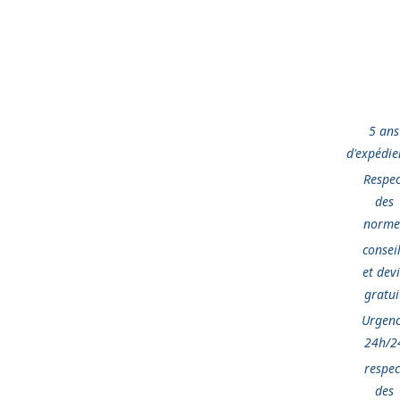
5 ans
d'expédie
Respec
des
norme
consei
et devi
gratui
Urgen
24h/2
respec
des