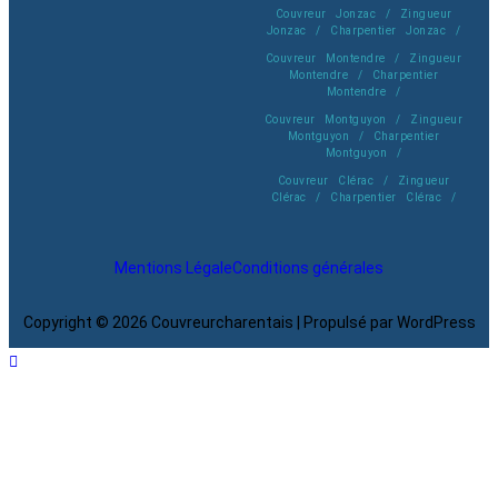
Couvreur Jonzac / Zingueur
Jonzac / Charpentier Jonzac /
Couvreur Montendre / Zingueur
Montendre / Charpentier
Montendre /
Couvreur Montguyon / Zingueur
Montguyon / Charpentier
Montguyon /
Couvreur Clérac / Zingueur
Clérac / Charpentier Clérac /
Mentions Légale
Conditions générales
Copyright © 2026 Couvreurcharentais | Propulsé par WordPress