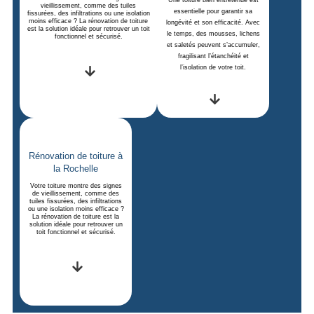
vieillissement, comme des tuiles
essentielle pour garantir sa
fissurées, des infiltrations ou une isolation
moins efficace ? La rénovation de toiture
longévité et son efficacité. Avec
est la solution idéale pour retrouver un toit
le temps, des mousses, lichens
fonctionnel et sécurisé.
et saletés peuvent s’accumuler,
fragilisant l’étanchéité et
l’isolation de votre toit.
Rénovation de toiture à
la Rochelle
Votre toiture montre des signes
de vieillissement, comme des
tuiles fissurées, des infiltrations
ou une isolation moins efficace ?
La rénovation de toiture est la
solution idéale pour retrouver un
toit fonctionnel et sécurisé.